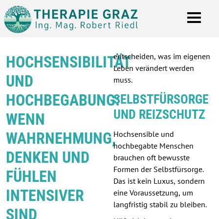
entscheiden, was im eigenen
HOCHSENSIBILITÄT
Leben verändert werden
UND
muss.
HOCHBEGABUNG:
SELBSTFÜRSORGE
UND REIZSCHUTZ
WENN
WAHRNEHMUNG,
Hochsensible und
hochbegabte Menschen
DENKEN UND
brauchen oft bewusste
Formen der Selbstfürsorge.
FÜHLEN
Das ist kein Luxus, sondern
INTENSIVER
eine Voraussetzung, um
langfristig stabil zu bleiben.
SIND