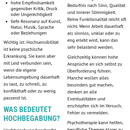
hohe Empfindsamkeit
Bedürfnis nach Sinn, Qualität
gegenüber Kritik, Druck
und innerer Stimmigkeit.
oder Ungerechtigkeit
Reine Funktionalität reicht oft
tiefe Resonanz auf Kunst,
nicht. Wenn Arbeit dauerhaft
Natur, Musik, Sprache
oder Beziehungen
als sinnlos, unklar oder zu
eng erlebt wird, kann das
Wichtig ist: Hochsensibilität
sehr belastend werden.
ist keine psychische
Erkrankung. Sie kann aber
Gleichzeitig können hohe
mit Leid verbunden sein,
Ansprüche an sich selbst zu
wenn die eigene
Überforderung führen.
Lebensumgebung dauerhaft
Manche wollen alles
zu laut, zu schnell, zu
besonders gut machen,
konflikthaft oder zu wenig
denken an alle
passend ist.
Eventualitäten und
erschöpfen sich im Versuch,
WAS BEDEUTET
Fehler zu vermeiden.
HOCHBEGABUNG?
Psychotherapie kann helfen,
berufliche Themen klarer zu
Hochbegabung beschreibt