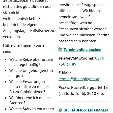
Selbstakzeptanz bedeutet
persönliches Erstgespräch
nicht, alles gutzufinden oder
hilfreich sein. Wir klären
sich nicht
gemeinsam, was Sie
weiterzuentwickeln. Es
beschäftigt, welche
bedeutet, die eigene
Ressourcen sichtbar werden
Ausgangslage realistischer zu
und welche nächsten Schritte
verstehen.
passend sein könnten.
Hilfreiche Fragen können
Termin online buchen
sein:
Telefon/SMS/Signal:
0676
Welche Reize überfordern
730 37 89
mich regelmäßig?
Welche Umgebungen tun
E-Mail:
mir gut?
termin@therapiegraz.at
Welche Erwartungen
passen nicht zu meiner
Praxis:
Ruckerlberggürtel 13
Art zu funktionieren?
(2. Stock, Tür 6), 8010 Graz
Wo übergehe ich meine
Grenzen?
Welche Stärken entstehen
DIE HÄUFIGSTEN FRAGEN