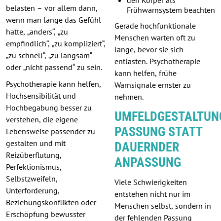
den Körper als
belasten – vor allem dann,
Frühwarnsystem beachten
wenn man lange das Gefühl
Gerade hochfunktionale
hatte, „anders“, „zu
Menschen warten oft zu
empfindlich“, „zu kompliziert“,
lange, bevor sie sich
„zu schnell“, „zu langsam“
entlasten. Psychotherapie
oder „nicht passend“ zu sein.
kann helfen, frühe
Psychotherapie kann helfen,
Warnsignale ernster zu
Hochsensibilität und
nehmen.
Hochbegabung besser zu
UMFELDGESTALTUN
verstehen, die eigene
PASSUNG STATT
Lebensweise passender zu
gestalten und mit
DAUERNDER
Reizüberflutung,
ANPASSUNG
Perfektionismus,
Selbstzweifeln,
Viele Schwierigkeiten
Unterforderung,
entstehen nicht nur im
Beziehungskonflikten oder
Menschen selbst, sondern in
Erschöpfung bewusster
der fehlenden Passung