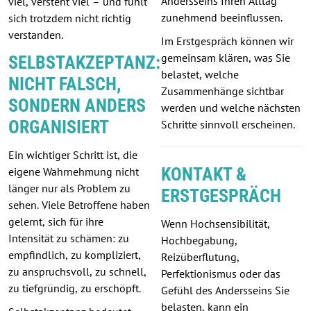
Andersseins Ihren Alltag
viel, versteht viel – und fühlt
zunehmend beeinflussen.
sich trotzdem nicht richtig
verstanden.
Im Erstgespräch können wir
gemeinsam klären, was Sie
SELBSTAKZEPTANZ:
belastet, welche
NICHT FALSCH,
Zusammenhänge sichtbar
SONDERN ANDERS
werden und welche nächsten
ORGANISIERT
Schritte sinnvoll erscheinen.
Ein wichtiger Schritt ist, die
KONTAKT &
eigene Wahrnehmung nicht
länger nur als Problem zu
ERSTGESPRÄCH
sehen. Viele Betroffene haben
gelernt, sich für ihre
Wenn Hochsensibilität,
Intensität zu schämen: zu
Hochbegabung,
empfindlich, zu kompliziert,
Reizüberflutung,
zu anspruchsvoll, zu schnell,
Perfektionismus oder das
zu tiefgründig, zu erschöpft.
Gefühl des Andersseins Sie
belasten, kann ein