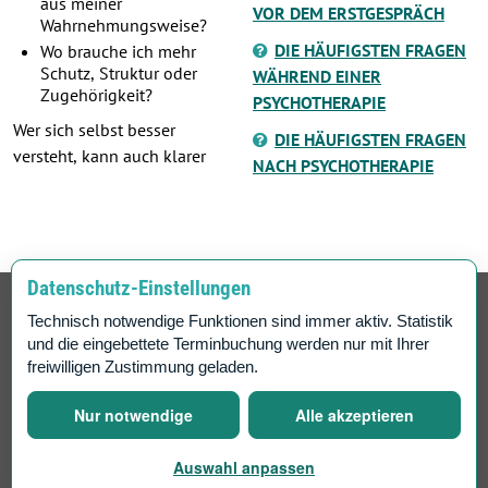
aus meiner
VOR DEM ERSTGESPRÄCH
Wahrnehmungsweise?
DIE HÄUFIGSTEN FRAGEN
Wo brauche ich mehr
Schutz, Struktur oder
WÄHREND EINER
Zugehörigkeit?
PSYCHOTHERAPIE
Wer sich selbst besser
DIE HÄUFIGSTEN FRAGEN
versteht, kann auch klarer
NACH PSYCHOTHERAPIE
Datenschutz-Einstellungen
© Ing. Mag. Robert Riedl — THERAPIE GRAZ |
Technisch notwendige Funktionen sind immer aktiv. Statistik
Ruckerlberggürtel 13, 8010 Graz |
0676 730 37 89
|
und die eingebettete Terminbuchung werden nur mit Ihrer
termin@therapiegraz.at
freiwilligen Zustimmung geladen.
IMPRESSUM
—
BERUFSBEZEICHNUNG
—
HAFTUNGSAUSSCHLUSS
—
DATENSCHUTZ
—
COOKIES
—
GOOGLE ANALYTICS & GOOGLE ADS
—
CALENDLY / ONLINE-TERMINBUCHUNG
—
COOKIE-EINSTELLUNGEN
Nur notwendige
Alle akzeptieren
ÄNDERN
Auswahl anpassen