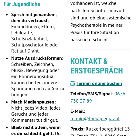
vorhanden ist, welche
Für Jugendliche
nächsten Schritte sinnvoll
Sprich mit jemandem,
sind und ob eine systemische
dem du vertraust:
Psychotherapie in meiner
Freund:innen, Eltern,
Praxis für Ihre Situation
Lehrkräfte,
Schulsozialarbeit,
passend erscheint.
Schulpsychologie oder
Rat auf Draht.
Nutze Ausdrucksformen:
KONTAKT &
Schreiben, Zeichnen,
ERSTGESPRÄCH
Musik, Bewegung oder
ein Erinnerungsritual
können helfen, innere
Termin online buchen
Spannung nach außen zu
Telefon/SMS/Signal:
0676
bringen.
730 37 89
Mach Medienpausen:
Nicht jedes Video, jedes
E-Mail:
Gerücht und jeder
termin@therapiegraz.at
Kommentar tut dir gut.
Bleib nicht allein, wenn
Praxis:
Ruckerlberggürtel 13
es dir schlecht geht:
Du
(2. Stock, Tür 6), 8010 Graz