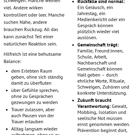
schweigen. Manche weinen
Rückfälle sind normal:
Ein Geräusch, ein
viel. Andere wirken
Jahrestag, ein
kontrolliert oder leer. Manche
Medienbericht oder ein
suchen Nähe, andere
Gespräch können
brauchen Rückzug. All das
plötzlich wieder viel
kann zunächst Teil einer
auslösen.
natürlichen Reaktion sein.
Gemeinschaft trägt:
Familie, Freund:innen,
Hilfreich ist eine behutsame
Schule, Arbeit,
Balance:
Nachbarschaft und
Gemeinschaft können
dem Erlebten Raum
Halt geben – durch
geben, ohne sich ständig
ehrliche Worte, Rituale,
damit zu überfluten
Schweigen, Zuhören und
über Gefühle sprechen,
konkrete Unterstützung.
ohne zu Gesprächen
Zukunft braucht
gezwungen zu werden
Verantwortung:
Gewalt,
Trauer zulassen, aber
Mobbing, Isolation und
auch Pausen von der
seelische Not müssen
Trauer erlauben
ernst genommen werden.
Alltag langsam wieder
Prävention beginnt dort,
aufnehmen, ohne so zu