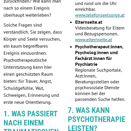
zurückfinden? Wie kann man
und rund um die Uhr
nach so einem Ereignis
erreichbar.
überhaupt weiterleben?
www.telefonseelsorge.at
Elternseite.at
Solche Fragen sind
Videoberatung für Eltern
verständlich. Sie zeigen, dass
und Bezugspersonen.
Körper und Seele versuchen,
www.elternseite.at
ein kaum begreifbares
Psychotherapeut:innen,
Psycholog:innen und
Ereignis einzuordnen.
Fachärzt:innen für
Psychotherapeutische
Psychiatrie
Unterstützung kann hier
Regionale Suchportale,
einen geschützten Raum
Ärzt:innen,
bieten: für Trauer, Angst,
Beratungsstellen oder
psychosoziale Dienste
Schuldgefühle, Wut,
können bei der
Schweigen, Erinnerung und
passenden Suche helfen.
erste neue Orientierung.
7. WAS KANN
1. WAS PASSIERT
PSYCHOTHERAPIE
NACH EINEM
LEISTEN?