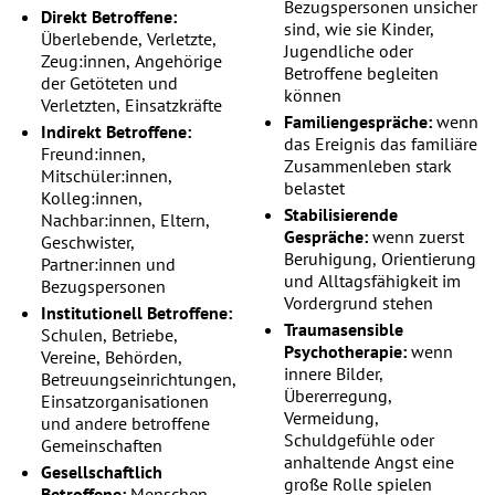
Bezugspersonen unsicher
Direkt Betroffene:
sind, wie sie Kinder,
Überlebende, Verletzte,
Jugendliche oder
Zeug:innen, Angehörige
Betroffene begleiten
der Getöteten und
können
Verletzten, Einsatzkräfte
Familiengespräche:
wenn
Indirekt Betroffene:
das Ereignis das familiäre
Freund:innen,
Zusammenleben stark
Mitschüler:innen,
belastet
Kolleg:innen,
Stabilisierende
Nachbar:innen, Eltern,
Gespräche:
wenn zuerst
Geschwister,
Beruhigung, Orientierung
Partner:innen und
und Alltagsfähigkeit im
Bezugspersonen
Vordergrund stehen
Institutionell Betroffene:
Traumasensible
Schulen, Betriebe,
Psychotherapie:
wenn
Vereine, Behörden,
innere Bilder,
Betreuungseinrichtungen,
Übererregung,
Einsatzorganisationen
Vermeidung,
und andere betroffene
Schuldgefühle oder
Gemeinschaften
anhaltende Angst eine
Gesellschaftlich
große Rolle spielen
Betroffene:
Menschen,