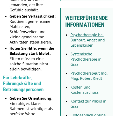
jemanden, der ihre
Gefühle aushält.
Geben Sie Verlässlichkeit:
WEITERFÜHRENDE
Routinen, gemeinsame
INFORMATIONEN
Mahlzeiten,
Schlafenszeiten und
Psychotherapie bei
kleine gemeinsame
Burnout, Angst und
Aktivitäten stabilisieren.
Lebenskrisen
Holen Sie Hilfe, wenn die
Belastung stark bleibt:
Systemische
Eltern müssen eine
Psychotherapie in
solche Situation nicht
Graz
allein bewältigen.
Psychotherapeut Ing.
Für Lehrkräfte,
Mag. Robert Riedl
Führungskräfte und
Kosten und
Betreuungspersonen
Kostenzuschuss
Geben Sie Orientierung:
Kontakt zur Praxis in
Ein ruhiger, klarer
Graz
Rahmen ist wichtiger als
perfekte Worte.
Erstgespräch online