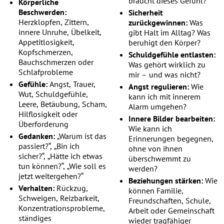
braucht dieses Gefühl?
Körperliche
Beschwerden:
Sicherheit
Herzklopfen, Zittern,
zurückgewinnen:
Was
innere Unruhe, Übelkeit,
gibt Halt im Alltag? Was
Appetitlosigkeit,
beruhigt den Körper?
Kopfschmerzen,
Schuldgefühle entlasten:
Bauchschmerzen oder
Was gehört wirklich zu
Schlafprobleme
mir – und was nicht?
Gefühle:
Angst, Trauer,
Angst regulieren:
Wie
Wut, Schuldgefühle,
kann ich mit innerem
Leere, Betäubung, Scham,
Alarm umgehen?
Hilflosigkeit oder
Innere Bilder bearbeiten:
Überforderung
Wie kann ich
Gedanken:
„Warum ist das
Erinnerungen begegnen,
passiert?“, „Bin ich
ohne von ihnen
sicher?“, „Hätte ich etwas
überschwemmt zu
tun können?“, „Wie soll es
werden?
jetzt weitergehen?“
Beziehungen stärken:
Wie
Verhalten:
Rückzug,
können Familie,
Schweigen, Reizbarkeit,
Freundschaften, Schule,
Konzentrationsprobleme,
Arbeit oder Gemeinschaft
ständiges
wieder tragfähiger