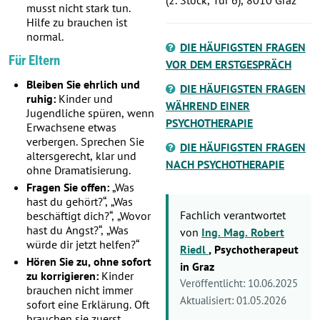
musst nicht stark tun.
Hilfe zu brauchen ist
normal.
DIE HÄUFIGSTEN FRAGEN
Für Eltern
VOR DEM ERSTGESPRÄCH
Bleiben Sie ehrlich und
DIE HÄUFIGSTEN FRAGEN
ruhig:
Kinder und
WÄHREND EINER
Jugendliche spüren, wenn
PSYCHOTHERAPIE
Erwachsene etwas
verbergen. Sprechen Sie
DIE HÄUFIGSTEN FRAGEN
altersgerecht, klar und
NACH PSYCHOTHERAPIE
ohne Dramatisierung.
Fragen Sie offen:
„Was
hast du gehört?“, „Was
Fachlich verantwortet
beschäftigt dich?“, „Wovor
hast du Angst?“, „Was
von
Ing. Mag. Robert
würde dir jetzt helfen?“
Riedl
, Psychotherapeut
Hören Sie zu, ohne sofort
in Graz
zu korrigieren:
Kinder
Veröffentlicht:
10.06.2025
brauchen nicht immer
Aktualisiert:
01.05.2026
sofort eine Erklärung. Oft
brauchen sie zuerst