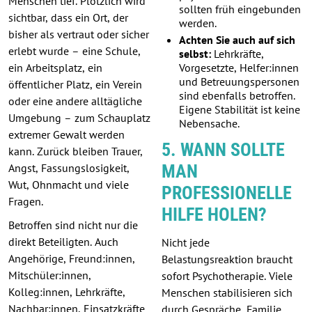
Menschen tief. Plötzlich wird
sollten früh eingebunden
sichtbar, dass ein Ort, der
werden.
bisher als vertraut oder sicher
Achten Sie auch auf sich
erlebt wurde – eine Schule,
selbst:
Lehrkräfte,
ein Arbeitsplatz, ein
Vorgesetzte, Helfer:innen
und Betreuungspersonen
öffentlicher Platz, ein Verein
sind ebenfalls betroffen.
oder eine andere alltägliche
Eigene Stabilität ist keine
Umgebung – zum Schauplatz
Nebensache.
extremer Gewalt werden
5. WANN SOLLTE
kann. Zurück bleiben Trauer,
Angst, Fassungslosigkeit,
MAN
Wut, Ohnmacht und viele
PROFESSIONELLE
Fragen.
HILFE HOLEN?
Betroffen sind nicht nur die
direkt Beteiligten. Auch
Nicht jede
Angehörige, Freund:innen,
Belastungsreaktion braucht
Mitschüler:innen,
sofort Psychotherapie. Viele
Kolleg:innen, Lehrkräfte,
Menschen stabilisieren sich
Nachbar:innen, Einsatzkräfte
durch Gespräche, Familie,